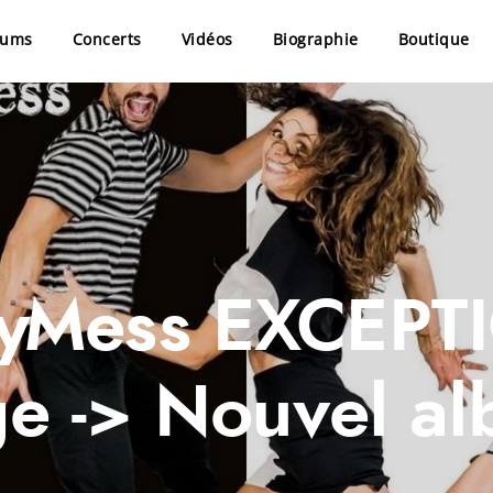
bums
Concerts
Vidéos
Biographie
Boutique
dyMess EXCEPT
e -> Nouvel al