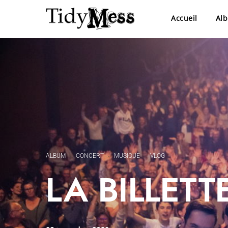
Accueil
Al
ALBUM
CONCERT
MUSIQUE
VLOG
·
·
·
LA BILLETTE