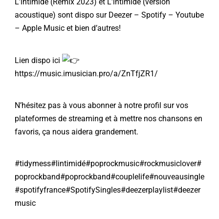
L’intimidé (Remix 2023) et L’intimidé (version
acoustique) sont dispo sur Deezer – Spotify – Youtube
– Apple Music et bien d’autres!
Lien dispo ici
https://music.imusician.pro/a/ZnTfjZR1/
N’hésitez pas à vous abonner à notre profil sur vos
plateformes de streaming et à mettre nos chansons en
favoris, ça nous aidera grandement.
#tidymess
#lintimidé
#poprockmusic
#rockmusiclover
#
poprockband
#poprockband
#couplelife
#nouveausingle
#spotifyfrance
#SpotifySingles
#deezerplaylist
#deezer
music