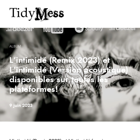
ALBUM
L’intimidé (Remix 2023) et
L’intimidé (Version acoustique)
disponibles sur toutes les
plateformes!
9 juin 2023