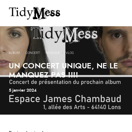
ALBUM
·
CONCERT
·
MUSIQUE
·
VLOG
UN CONCERT UNIQUE, NE LE
MANQUEZ PAS !!!!
5 janvier 2024