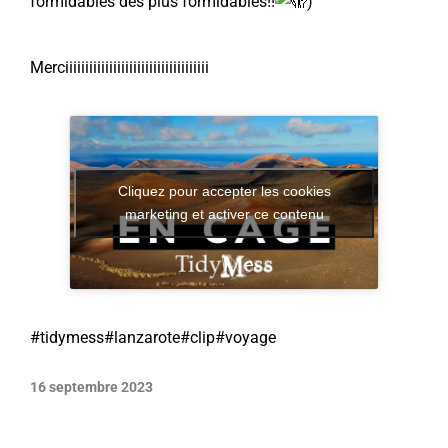
formidables des plus formidables!!
)
Merciiiiiiiiiiiiiiiiiiiiiiiiiiiiiiiiiiii
Cliquez pour accepter les cookies
marketing et activer ce contenu
#tidymess
#lanzarote
#clip
#voyage
16 septembre 2023